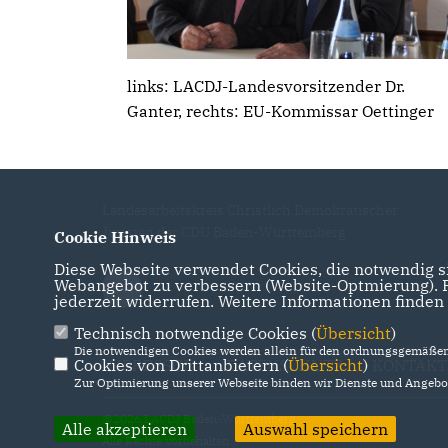
links: LACDJ-Landesvorsitzender Dr.
Ganter, rechts: EU-Kommissar Oettinger
Landesarbeitskreis Christlich Demokratischer
Juristen der CDU Baden-Württemberg
Cookie Hinweis
Diese Webseite verwendet Cookies, die notwendig si
Webangebot zu verbessern (Website-Optmierung). Fü
jederzeit widerrufen. Weitere Informationen finden
Technisch notwendige Cookies (
Übersicht
)
Die notwendigen Cookies werden allein für den ordnungsgemäßen 
Cookies von Drittanbietern (
Übersicht
)
IMPRESSUM
DATENSCHUTZ
KONTAKT
Zur Optimierung unserer Webseite binden wir Dienste und Angebot
@2026 LACDJ Baden-Württemberg
Alle akzeptieren
Auswahl speichern
Alle Rechte vorbehalten.