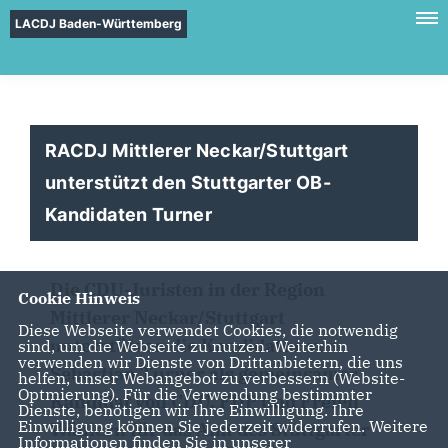
LACDJ Baden-Württemberg
RACDJ Mittlerer Neckar/Stuttgart
unterstützt den Stuttgarter OB-
Kandidaten Turner
Die CDU-Juristen in der Region
Cookie Hinweis
Mittlerer Neckar/Stuttgart
Diese Webseite verwendet Cookies, die notwendig
unterstützen die Kandidatur von
sind, um die Webseite zu nutzen. Weiterhin
verwenden wir Dienste von Drittanbietern, die uns
Sebastian Turner als gemeinsamer
helfen, unser Webangebot zu verbessern (Website-
Optmierung). Für die Verwendung bestimmter
Kandidat von CDU, FDP und Freien
Dienste, benötigen wir Ihre Einwilligung. Ihre
Einwilligung können Sie jederzeit widerrufen. Weitere
Wählern für das Amt des Stuttgarter
Informationen finden Sie in unserer