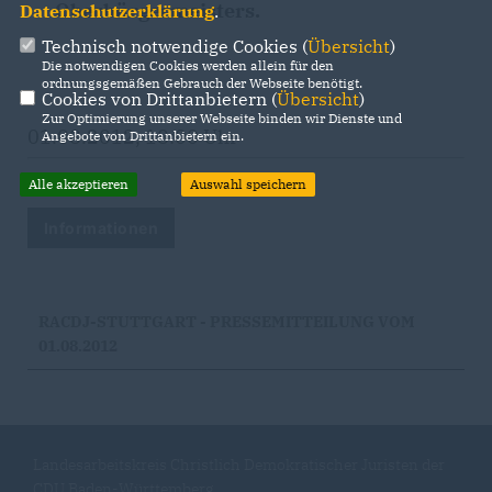
Oberbürgermeisters.
Datenschutzerklärung
.
Technisch notwendige Cookies (
Übersicht
)
Die notwendigen Cookies werden allein für den
ordnungsgemäßen Gebrauch der Webseite benötigt.
Cookies von Drittanbietern (
Übersicht
)
Zur Optimierung unserer Webseite binden wir Dienste und
01.08.2012, 18:00 Uhr
Angebote von Drittanbietern ein.
Alle akzeptieren
Auswahl speichern
Informationen
RACDJ-STUTTGART - PRESSEMITTEILUNG VOM
01.08.2012
Landesarbeitskreis Christlich Demokratischer Juristen der
CDU Baden-Württemberg