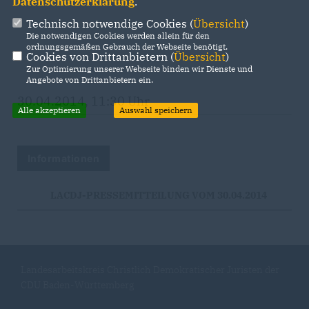
Datenschutzerklärung
.
Technisch notwendige Cookies (
Übersicht
)
Die notwendigen Cookies werden allein für den
ordnungsgemäßen Gebrauch der Webseite benötigt.
Cookies von Drittanbietern (
Übersicht
)
Zur Optimierung unserer Webseite binden wir Dienste und
Angebote von Drittanbietern ein.
30.04.2014, 11:30 Uhr
Alle akzeptieren
Auswahl speichern
Informationen
LACDJ-PRESSEMITTEILUNG VOM 30.04.2014
Landesarbeitskreis Christlich Demokratischer Juristen der
CDU Baden-Württemberg