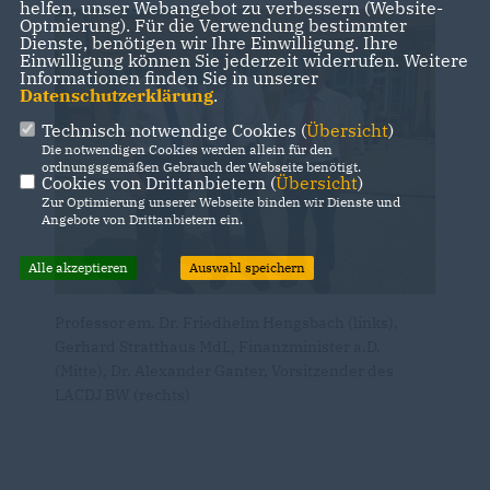
helfen, unser Webangebot zu verbessern (Website-
Optmierung). Für die Verwendung bestimmter
Dienste, benötigen wir Ihre Einwilligung. Ihre
Einwilligung können Sie jederzeit widerrufen. Weitere
Informationen finden Sie in unserer
Datenschutzerklärung
.
Technisch notwendige Cookies (
Übersicht
)
Die notwendigen Cookies werden allein für den
ordnungsgemäßen Gebrauch der Webseite benötigt.
Cookies von Drittanbietern (
Übersicht
)
Zur Optimierung unserer Webseite binden wir Dienste und
Angebote von Drittanbietern ein.
Alle akzeptieren
Auswahl speichern
Professor em. Dr. Friedhelm Hengsbach (links),
Gerhard Stratthaus MdL, Finanzminister a.D.
(Mitte), Dr. Alexander Ganter, Vorsitzender des
LACDJ BW (rechts)