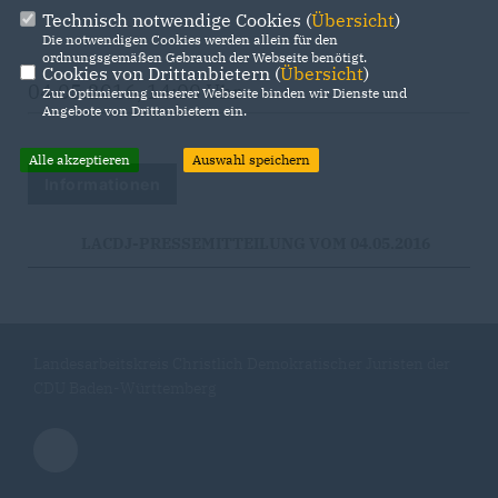
Technisch notwendige Cookies (
Übersicht
)
Die notwendigen Cookies werden allein für den
ordnungsgemäßen Gebrauch der Webseite benötigt.
Cookies von Drittanbietern (
Übersicht
)
04.05.2016, 14:00 Uhr
Zur Optimierung unserer Webseite binden wir Dienste und
Angebote von Drittanbietern ein.
Alle akzeptieren
Auswahl speichern
Informationen
LACDJ-PRESSEMITTEILUNG VOM 04.05.2016
Landesarbeitskreis Christlich Demokratischer Juristen der
CDU Baden-Württemberg