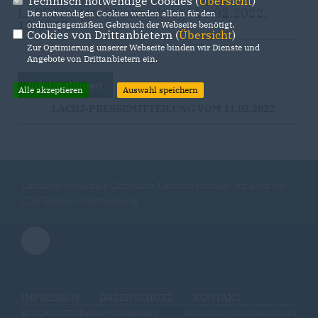
Technisch notwendige Cookies (
Übersicht
)
LACDJ Baden-Württemberg | 11.02.2022,
Die notwendigen Cookies werden allein für den
18:00 Uhr
ordnungsgemäßen Gebrauch der Webseite benötigt.
Cookies von Drittanbietern (
Übersicht
)
Zur Optimierung unserer Webseite binden wir Dienste und
Angebote von Drittanbietern ein.
Informationen
Alle akzeptieren
Auswahl speichern
LACDJ-PRESSEMITTEILUNG VOM 11.02.2022
Landesarbeitskreis Christlich Demokratischer Juristen der
CDU Baden-Württemberg
IMPRESSUM
DATENSCHUTZ
KONTAKT
@2026 LACDJ Baden-Württemberg
Realisation: Sharkness Media