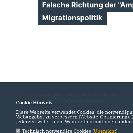
Falsche Richtung der "Am
Migrationspolitik
Landesarbeitskreis Christlich Demokratischer
Juristen der CDU Baden-Württemberg
Cookie Hinweis
Diese Webseite verwendet Cookies, die notwendig si
Webangebot zu verbessern (Website-Optmierung). Fü
jederzeit widerrufen. Weitere Informationen finden
Technisch notwendige Cookies (
Übersicht
)